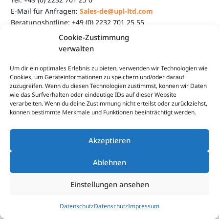
E-Mail für Anfragen:
Sales-de@upl-ltd.com
Beratungshotline: +49 (0) 2232 701 25 55
Cookie-Zustimmung
Handelsregister: Amtsgericht Köln HRB 99695
verwalten
Umsatzsteueridentifikationsnummer: USt-ID: DE 813 414
245
Um dir ein optimales Erlebnis zu bieten, verwenden wir Technologien wie
Cookies, um Geräteinformationen zu speichern und/oder darauf
zuzugreifen. Wenn du diesen Technologien zustimmst, können wir Daten
wie das Surfverhalten oder eindeutige IDs auf dieser Website
verarbeiten. Wenn du deine Zustimmung nicht erteilst oder zurückziehst,
können bestimmte Merkmale und Funktionen beeinträchtigt werden.
Akzeptieren
Ablehnen
Einstellungen ansehen
Datenschutz
Datenschutz
Impressum