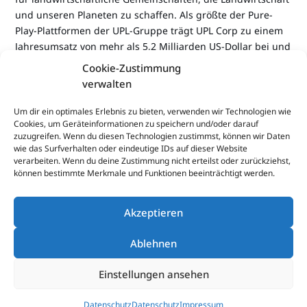
und unseren Planeten zu schaffen. Als größte der Pure-
Play-Plattformen der UPL-Gruppe trägt UPL Corp zu einem
Jahresumsatz von mehr als 5,2 Milliarden US-Dollar bei und
ist führend bei der Förderung der Zusammenarbeit durch
Cookie-Zustimmung
OpenAg
zur Entwicklung fortschrittlicher Technologien für
®
verwalten
die Gesundheit und Produktivität von Nutzpflanzen.
Um dir ein optimales Erlebnis zu bieten, verwenden wir Technologien wie
Cookies, um Geräteinformationen zu speichern und/oder darauf
zuzugreifen. Wenn du diesen Technologien zustimmst, können wir Daten
wie das Surfverhalten oder eindeutige IDs auf dieser Website
verarbeiten. Wenn du deine Zustimmung nicht erteilst oder zurückziehst,
können bestimmte Merkmale und Funktionen beeinträchtigt werden.
Akzeptieren
Impressum
Datenschutz
Ablehnen
® (Registriertes Warenzeichen der Hersteller)
Einstellungen ansehen
Datenschutz
Datenschutz
Impressum