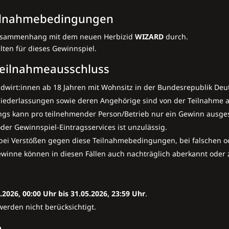
Teilnahmebedingungen
m Zusammenhang mit dem neuen Herbizid
WIZARD
durch.
en für dieses Gewinnspiel.
 Teilnahmeausschluss
ndwirt:innen ab 18 Jahren mit Wohnsitz in der Bundesrepublik Deu
r Niederlassungen sowie deren Angehörige sind von der Teilnahme 
ings kann pro teilnehmender Person/Betrieb nur ein Gewinn ausge
der Gewinnspiel-Eintragsservices ist unzulässig.
en bei Verstößen gegen diese Teilnahmebedingungen, bei falschen 
winne können in diesen Fällen auch nachträglich aberkannt oder
.2026, 00:00 Uhr bis 31.05.2026, 23:59 Uhr
.
erden nicht berücksichtigt.
n