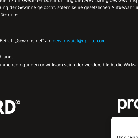
ßlich zum Zweck der Durchführung und Abwicklung des Gewinnsp
tung der Gewinne gelöscht, sofern keine gesetzlichen Aufbewahru
Sie unter:
e
Betreff „­Gewinnspiel“ an:
gewinnspiel@upl-ltd.com
chland.
lnahmebedingungen unwirksam sein oder werden, bleibt die Wirks
Um dir ein 